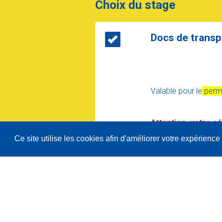
Choix du stage
Docs de transp
Valable pour le
perm
Attention, votre sé
Ce site utilise les cookies afin d'améliorer votre expérience 
ATTENTION UN CHA
DANS UN MEME CY
Détail prix:
173,55
Prix:
210.00€