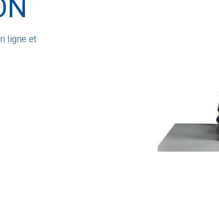
ON
n ligne et