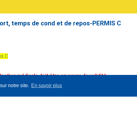
ort, temps de cond et de repos-PERMIS C
is C
lection médicale doit être en cours de validité
sur notre site.
En savoir plus
UFFEUR QUI RESIDE EN FLANDRE NE PEUT PAS SUIVRE DE
CLE DE FORMATION
€ HTVA (tva21%) 210,00€ tvac où 7 chèques formation
Un devis?