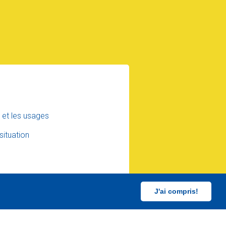
s et les usages
situation
J'ai compris!
UX FOIS LE MEME MODULE