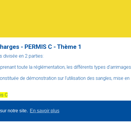
charges - PERMIS C - Thème 1
 divisée en 2 parties:
eprenant toute la réglémentation, les différents types d'arrimage
onstituée de démonstration sur l'utilisation des sangles, mise en 
is C
sur notre site.
En savoir plus
lection médicale doit être en cours de validité
UFFEUR QUI RESIDE EN FLANDRE NE PEUT PAS SUIVRE DE
Un devis?